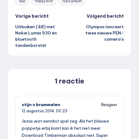
app
flappy bird
rope jumper
Bericht
Vorige bericht
Volgend bericht
Uitbuiken (48) met
Olympus lanceert
navigatie
Nokia Lumia 930 en
twee nieuwe PEN-
bluetooth
camera’s
tandenborstel
1 reactie
stijn v brummelen
Reageer
12 augustus 2014,
00:23
Jezus wat eennkut spel zeg. Als het blauwe
poppetje erbij komt kan ik het niet meer.
Download Timberman absoluut niet. Super