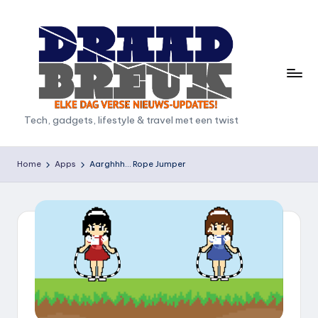
Ga
naar
de
inhoud
D
Tech, gadgets, lifestyle & travel met een twist
r
a
Home
Apps
Aarghhh… Rope Jumper
a
d
b
r
e
u