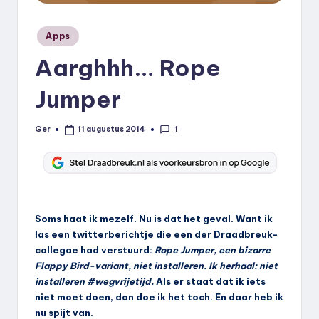
k
Geplaatst
.
Apps
in
n
Aarghhh… Rope
l
Jumper
1
Ger
11 augustus 2014
Geplaatst
door
Soms haat ik mezelf. Nu is dat het geval. Want ik
las een twitterberichtje die een der Draadbreuk-
collegae had verstuurd:
Rope Jumper, een bizarre
Flappy Bird-variant, niet installeren. Ik herhaal: niet
installeren #wegvrijetijd.
Als er staat dat ik iets
niet moet doen, dan doe ik het toch. En daar heb ik
nu spijt van.