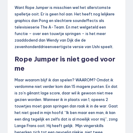
Want Rope Jumper is misschien wel het allerstomste
spelletje ooit. Er is geen hol aan. Het heeft nog lelijkere
graphics dan Pong en slechtere soundeffects als
televisieserie The A-Team. En met welgeteld een
functie – over een touwtje springen – is het meer
zaaddodend dan Wendy van Dijk die de
zevenhonderddrieenveertigste versie van Ushi speelt.
Rope Jumper is niet goed voor
me
Maar waarom blijf ik dan spelen? WAAROM? Omdat ik
verdomme niet verder kom dan 15 magere punten. En dat
is zo’n gênant lage score, daar wil ik gewoon niet mee
gezien worden. Wanneer ik in plaats van 1, opeens 2
touwtjes moet gaan springen dan raak ik in de war. Gaat
het niet goed in mijn hoofd. “Ik ben maar een man, ik kan
een ding tegelijk en zelfs dat is al moeilijk voor mij”, zong
Lange Frans ooit. Hij heeft gelijk. Mijn vingerskills
beperken zich tot een gevoelig plekje, niet twee.