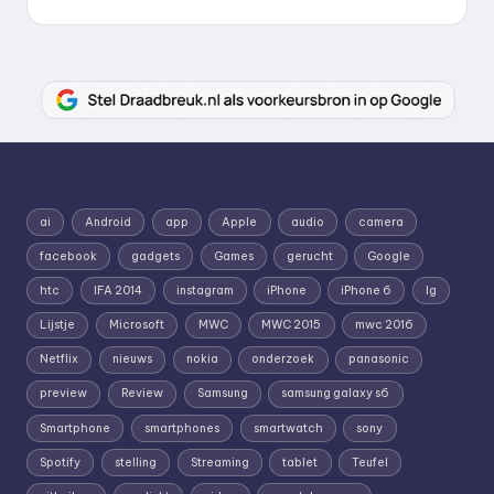
ai
Android
app
Apple
audio
camera
facebook
gadgets
Games
gerucht
Google
htc
IFA 2014
instagram
iPhone
iPhone 6
lg
Lijstje
Microsoft
MWC
MWC 2015
mwc 2016
Netflix
nieuws
nokia
onderzoek
panasonic
preview
Review
Samsung
samsung galaxy s6
Smartphone
smartphones
smartwatch
sony
Spotify
stelling
Streaming
tablet
Teufel