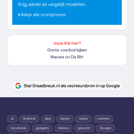
Jouw link hier?
Gratis voetbal kijken
Nieuws uit De Bilt
ai
Android
app
Apple
audio
camera
facebook
gadgets
Games
gerucht
Google