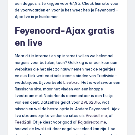
een dagpas is te krijgen voor €7,95. Check hun site voor
de voorwaarden en voor je het weet heb je Feyenoord –
Ajax live in je huiskamer.
Feyenoord-Ajax gratis
en live
Maar dit is internet en op internet willen we helemaal
nergens voor betalen, toch? Gelukkig is er een keur aan
websites die het niet zo nauw nemen met de regeltjes
en dus flink wat voetbalstreams bieden van Eredivisie-
wedstrijden. Bijvoorbeeld
Livetv.ru
. Het is weliswaar een
Russische site, maar het vinden van een knappe
livestream met Nederlands commentaar is een fluitje
van een cent. Datzelfde geldt voor
BVLS2016
, wat
misschien wel de beste optie is. Andere Feyenoord-Ajax
live streams zijn te vinden op sites als
Vivoball.me
, of
Feed2all
. Of je kiest voor good ol’
Rojadirecta.me
,
hoewel de kwaliteit daar nogal wisselend kan zijn. Hoe