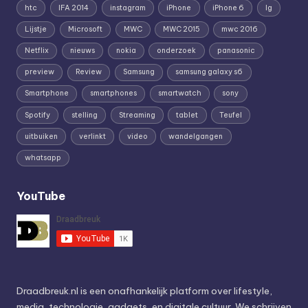
htc
IFA 2014
instagram
iPhone
iPhone 6
lg
Lijstje
Microsoft
MWC
MWC 2015
mwc 2016
Netflix
nieuws
nokia
onderzoek
panasonic
preview
Review
Samsung
samsung galaxy s6
Smartphone
smartphones
smartwatch
sony
Spotify
stelling
Streaming
tablet
Teufel
uitbuiken
verlinkt
video
wandelgangen
whatsapp
YouTube
Draadbreuk.nl is een onafhankelijk platform over lifestyle,
media, technologie, gadgets, en digitale cultuur. We schrijven