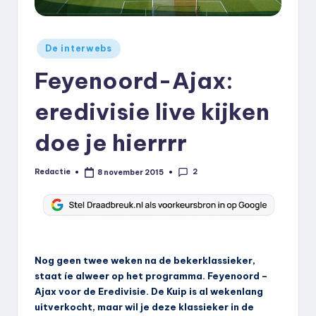
k
.
Geplaatst
De interwebs
n
in
Feyenoord-Ajax:
l
eredivisie live kijken
doe je hierrrr
2
Redactie
8 november 2015
Geplaatst
door
Nog geen twee weken na de bekerklassieker,
staat íe alweer op het programma. Feyenoord –
Ajax voor de Eredivisie. De Kuip is al wekenlang
uitverkocht, maar wil je deze klassieker in de