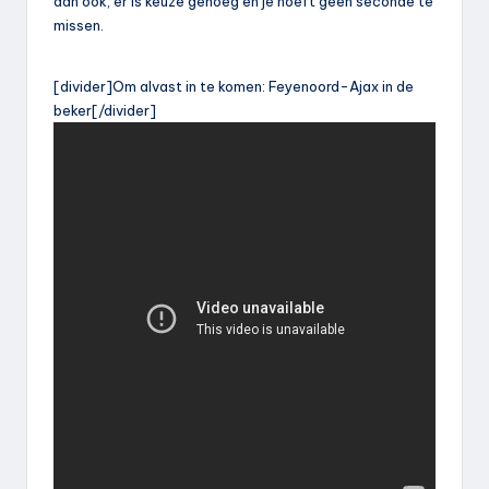
dan ook, er is keuze genoeg en je hoeft geen seconde te
missen.
[divider]Om alvast in te komen: Feyenoord-Ajax in de
beker[/divider]