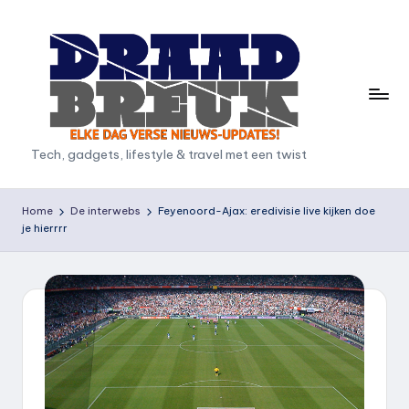
Ga
naar
de
inhoud
D
Tech, gadgets, lifestyle & travel met een twist
r
a
Home
De interwebs
Feyenoord-Ajax: eredivisie live kijken doe
je hierrrr
a
d
b
r
e
u