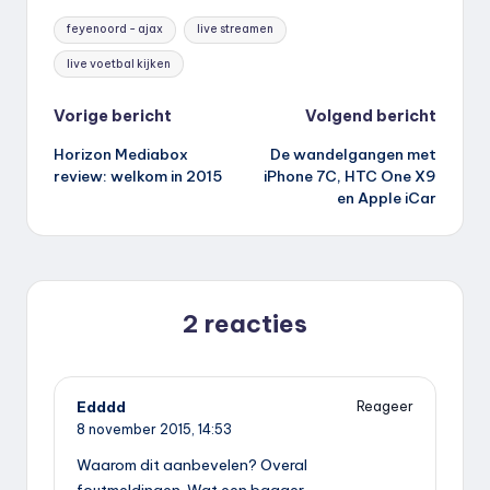
Tags:
feyenoord - ajax
live streamen
live voetbal kijken
Bericht
Vorige bericht
Volgend bericht
Horizon Mediabox
De wandelgangen met
navigatie
review: welkom in 2015
iPhone 7C, HTC One X9
en Apple iCar
2 reacties
Edddd
Reageer
8 november 2015,
14:53
Waarom dit aanbevelen? Overal
foutmeldingen. Wat een bagger.