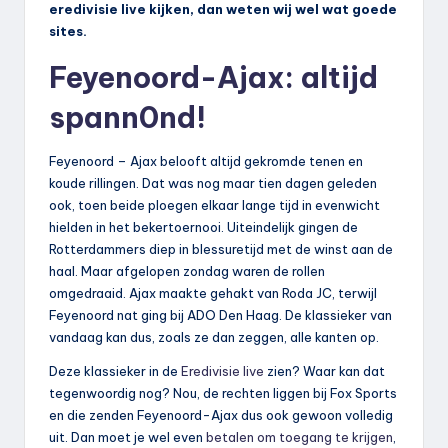
eredivisie live kijken, dan weten wij wel wat goede
sites.
Feyenoord-Ajax: altijd
spann0nd!
Feyenoord – Ajax belooft altijd gekromde tenen en
koude rillingen. Dat was nog maar tien dagen geleden
ook, toen beide ploegen elkaar lange tijd in evenwicht
hielden in het bekertoernooi. Uiteindelijk gingen de
Rotterdammers diep in blessuretijd met de winst aan de
haal. Maar afgelopen zondag waren de rollen
omgedraaid. Ajax maakte gehakt van Roda JC, terwijl
Feyenoord nat ging bij ADO Den Haag. De klassieker van
vandaag kan dus, zoals ze dan zeggen, alle kanten op.
Deze klassieker in de
Eredivisie live
zien? Waar kan dat
tegenwoordig nog? Nou, de rechten liggen bij Fox Sports
en die zenden Feyenoord-Ajax dus ook gewoon volledig
uit. Dan moet je wel even
betalen om toegang te krijgen
,