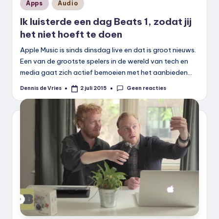
Geplaatst
Apps
Audio
in
Ik luisterde een dag Beats 1, zodat jij
het niet hoeft te doen
Apple Music is sinds dinsdag live en dat is groot nieuws.
Een van de grootste spelers in de wereld van tech en
media gaat zich actief bemoeien met het aanbieden…
Geen reacties
Dennis de Vries
2 juli 2015
Geplaatst
door