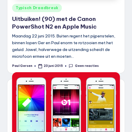
Geplaatst
Typisch Draadbreuk
in
Uitbuiken! (90) met de Canon
PowerShot N2 en Apple Music
Maandag 22 juni 2015. Buiten regent het pijpenstelen,
binnen lopen Ger en Paul enorm te rotzooien met het
geluid. Jawel, halverwege de uitzending scheidt de
microfoon ermee uit en moeten…
Geen reacties
Paul Gersen
23 juni 2015
Geplaatst
door