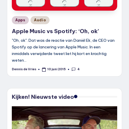
Geplaatst
Apps
Audio
in
Apple Music vs Spotify: ‘Oh, ok’
"Oh, ok". Dat was de reactie van Daniël Ek, de CEO van
Spotify op de lancering van Apple Music. In een
inmiddels verwijderde tweet liet hij kort en krachtig
weten…
4
Dennis de Vries
10 juni 2015
Geplaatst
door
Kijken! Nieuwste video