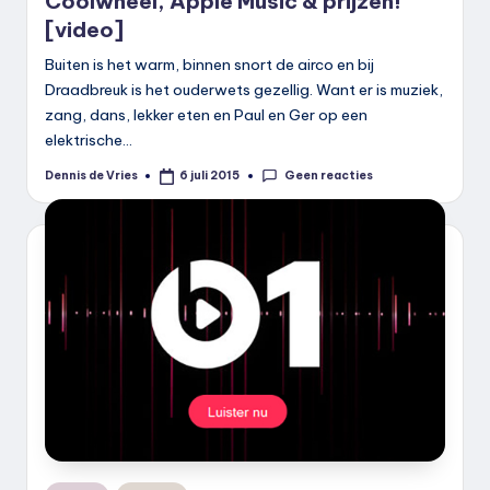
Coolwheel, Apple Music & prijzen!
[video]
Buiten is het warm, binnen snort de airco en bij
Draadbreuk is het ouderwets gezellig. Want er is muziek,
zang, dans, lekker eten en Paul en Ger op een
elektrische…
Geen reacties
Dennis de Vries
6 juli 2015
Geplaatst
door