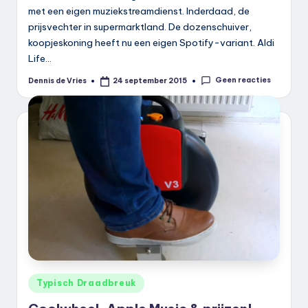
met een eigen muziekstreamdienst. Inderdaad, de
prijsvechter in supermarktland. De dozenschuiver,
koopjeskoning heeft nu een eigen Spotify-variant. Aldi
Life…
Geen reacties
Dennis de Vries
24 september 2015
Geplaatst
door
Geplaatst
Typisch Draadbreuk
in