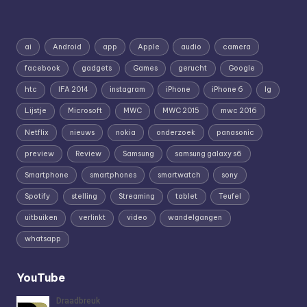
ai
Android
app
Apple
audio
camera
facebook
gadgets
Games
gerucht
Google
htc
IFA 2014
instagram
iPhone
iPhone 6
lg
Lijstje
Microsoft
MWC
MWC 2015
mwc 2016
Netflix
nieuws
nokia
onderzoek
panasonic
preview
Review
Samsung
samsung galaxy s6
Smartphone
smartphones
smartwatch
sony
Spotify
stelling
Streaming
tablet
Teufel
uitbuiken
verlinkt
video
wandelgangen
whatsapp
YouTube