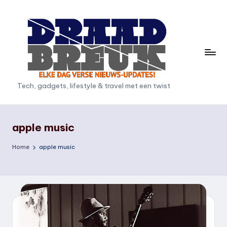
Ga
naar
de
inhoud
D
Tech, gadgets, lifestyle & travel met een twist
r
a
apple music
a
Home
apple music
d
b
r
e
u