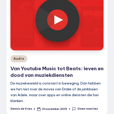
Geplaatst
Audio
in
Van Youtube Music tot Beats: leven en
dood van muziekdiensten
De muziekwereld is constant in beweging. Dan hebben
we het niet over de moves van Drake of de jankbuien
van Adele, maar over apps en online diensten die hun
klanken…
Geen reacties
Dennis de Vries
13 november 2015
Geplaatst
door