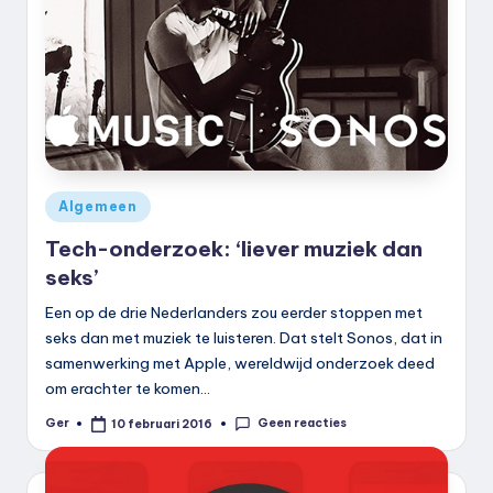
k
.
n
l
Geplaatst
Algemeen
in
Tech-onderzoek: ‘liever muziek dan
seks’
Een op de drie Nederlanders zou eerder stoppen met
seks dan met muziek te luisteren. Dat stelt Sonos, dat in
samenwerking met Apple, wereldwijd onderzoek deed
om erachter te komen…
Geen reacties
Ger
10 februari 2016
Geplaatst
door