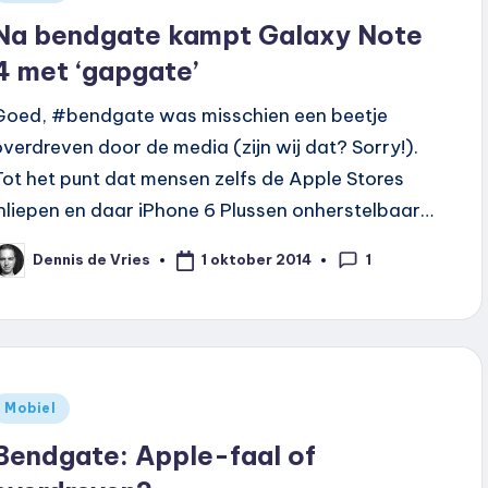
n
Na bendgate kampt Galaxy Note
4 met ‘gapgate’
Goed, #bendgate was misschien een beetje
overdreven door de media (zijn wij dat? Sorry!).
Tot het punt dat mensen zelfs de Apple Stores
inliepen en daar iPhone 6 Plussen onherstelbaar…
1
1 oktober 2014
Dennis de Vries
eplaatst
oor
Geplaatst
Mobiel
n
Bendgate: Apple-faal of