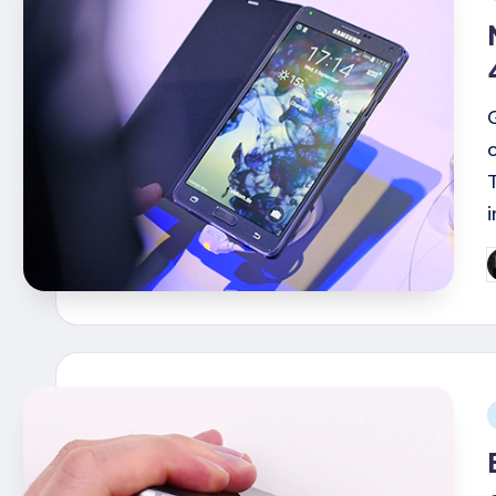
i
G
d
i