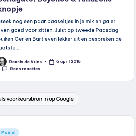
knopje
Steek nog een paar paaseitjes in je mik en ga er
even goed voor zitten. Juist op tweede Paasdag
buiken Ger en Bart even lekker uit en bespreken de
laatste…
6 april 2015
Dennis de Vries
eplaatst
oor
Geen reacties
Geplaatst
Mobiel