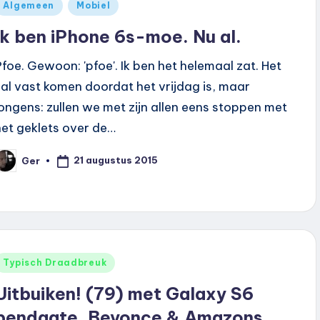
Geplaatst
Algemeen
Mobiel
n
Ik ben iPhone 6s-moe. Nu al.
Pfoe. Gewoon: 'pfoe'. Ik ben het helemaal zat. Het
zal vast komen doordat het vrijdag is, maar
jongens: zullen we met zijn allen eens stoppen met
het geklets over de…
21 augustus 2015
Ger
eplaatst
oor
Geplaatst
Typisch Draadbreuk
n
Uitbuiken! (79) met Galaxy S6
bendgate, Beyonce & Amazons