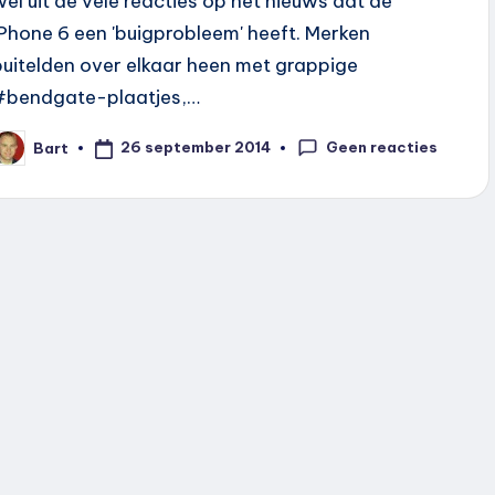
wel uit de vele reacties op het nieuws dat de
iPhone 6 een 'buigprobleem' heeft. Merken
buitelden over elkaar heen met grappige
#bendgate-plaatjes,…
Geen reacties
26 september 2014
Bart
eplaatst
oor