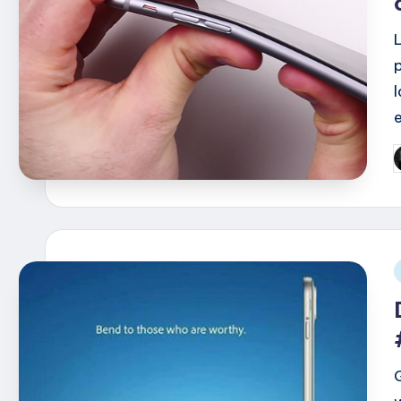
G
d
i