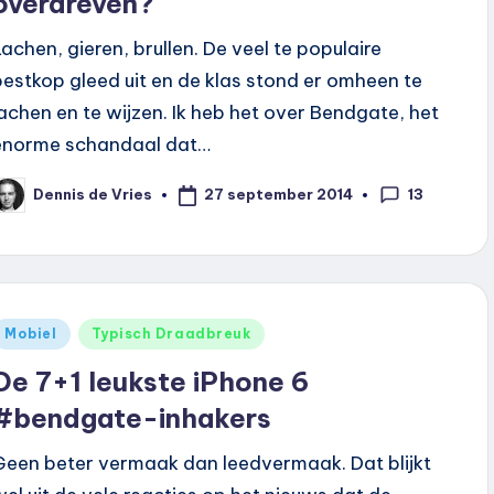
overdreven?
Lachen, gieren, brullen. De veel te populaire
pestkop gleed uit en de klas stond er omheen te
lachen en te wijzen. Ik heb het over Bendgate, het
enorme schandaal dat…
13
27 september 2014
Dennis de Vries
eplaatst
oor
Geplaatst
Mobiel
Typisch Draadbreuk
n
De 7+1 leukste iPhone 6
#bendgate-inhakers
Geen beter vermaak dan leedvermaak. Dat blijkt