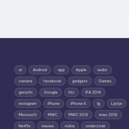
ai
Android
app
Apple
audio
camera
facebook
gadgets
Games
gerucht
Google
htc
IFA 2014
instagram
iPhone
iPhone 6
lg
Lijstje
Microsoft
MWC
MWC 2015
mwc 2016
Netflix
nieuws
nokia
onderzoek