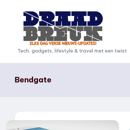
Ga
naar
de
inhoud
D
Tech, gadgets, lifestyle & travel met een twist
r
a
Bendgate
a
d
b
r