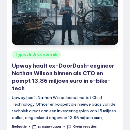
k
.
n
l
Geplaatst
Typisch Draadbreuk
in
Upway haalt ex-DoorDash-engineer
Nathan Wilson binnen als CTO en
pompt 13,86 miljoen euro in e-bike-
tech
Upway heeft Nathan Wilson benoemd tot Chief
Technology Officer en koppelt die nieuwe baas van de
techniek direct aan een investeringsplan van 15 miljoen
dollar, omgerekend ongeveer 13,86 miljoen euro,…
Geen reacties
Redactie
12 maart 2026
Geplaatst