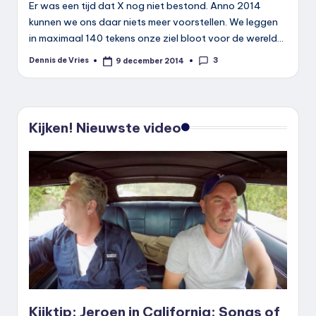
Er was een tijd dat X nog niet bestond. Anno 2014
kunnen we ons daar niets meer voorstellen. We leggen
in maximaal 140 tekens onze ziel bloot voor de wereld…
3
Dennis de Vries
9 december 2014
Geplaatst
door
Kijken! Nieuwste video
Kijktip: Jeroen in California: Songs of