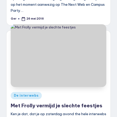
op het moment aanwezig op The Next Web en Campus
Party.…
Ger
26 mei 2016
Geplaatst
door
Geplaatst
De interwebs
in
Met Frolly vermijd je slechte feestjes
Ken je dat, dat je op zaterdag avond the hele interwebs