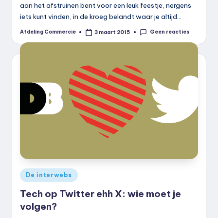
aan het afstruinen bent voor een leuk feestje, nergens
iets kunt vinden, in de kroeg belandt waar je altijd…
Geen reacties
Afdeling Commercie
3 maart 2015
Geplaatst
door
Geplaatst
De interwebs
in
Tech op Twitter ehh X: wie moet je
volgen?