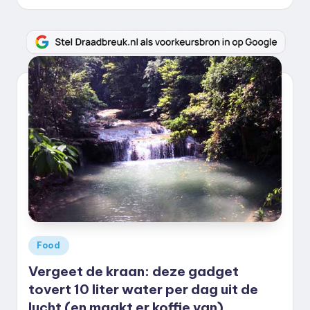
door
Geplaatst
Food
in
Vergeet de kraan: deze gadget
tovert 10 liter water per dag uit de
lucht (en maakt er koffie van)