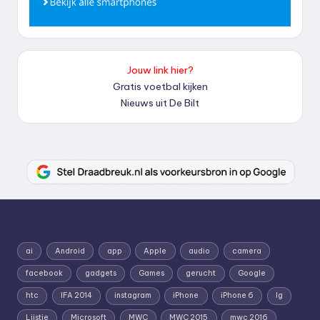
Jouw link hier?
Gratis voetbal kijken
Nieuws uit De Bilt
ai
Android
app
Apple
audio
camera
facebook
gadgets
Games
gerucht
Google
htc
IFA 2014
instagram
iPhone
iPhone 6
lg
Lijstje
Microsoft
MWC
MWC 2015
mwc 2016