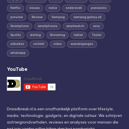
Netflix
nieuws
nokia
onderzoek
panasonic
preview
Review
Samsung
samsung galaxy s6
Smartphone
smartphones
smartwatch
sony
Spotify
stelling
Streaming
tablet
Teufel
uitbuiken
verlinkt
video
wandelgangen
whatsapp
YouTube
Draadbreuk.nl is een onafhankelijk platform over lifestyle,
media, technologie, gadgets, en digitale cultuur. We schrijven
achtergrondverhalen, reviews en analyses voor mensen die
net iets verder willen kijken dan het persbericht.