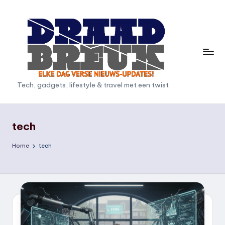
Ga
naar
de
inhoud
D
Tech, gadgets, lifestyle & travel met een twist
r
a
tech
a
Home
tech
d
b
r
e
u