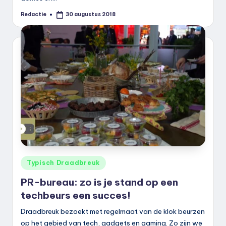
Redactie
30 augustus 2018
Geplaatst
door
Geplaatst
Typisch Draadbreuk
in
PR-bureau: zo is je stand op een
techbeurs een succes!
Draadbreuk bezoekt met regelmaat van de klok beurzen
op het gebied van tech, gadgets en gaming. Zo zijn we