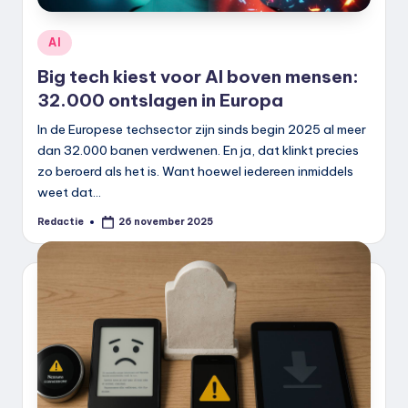
Geplaatst
AI
in
Big tech kiest voor AI boven mensen:
32.000 ontslagen in Europa
In de Europese techsector zijn sinds begin 2025 al meer
dan 32.000 banen verdwenen. En ja, dat klinkt precies
zo beroerd als het is. Want hoewel iedereen inmiddels
weet dat…
Redactie
26 november 2025
Geplaatst
door