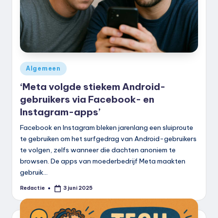
Geplaatst
Algemeen
in
‘Meta volgde stiekem Android-
gebruikers via Facebook- en
Instagram-apps’
Facebook en Instagram bleken jarenlang een sluiproute
te gebruiken om het surfgedrag van Android-gebruikers
te volgen, zelfs wanneer die dachten anoniem te
browsen. De apps van moederbedrijf Meta maakten
gebruik…
Redactie
3 juni 2025
Geplaatst
door