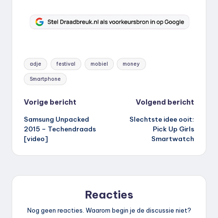
Tags:
adje
festival
mobiel
money
Smartphone
Bericht
Vorige bericht
Volgend bericht
Samsung Unpacked
Slechtste idee ooit:
navigatie
2015 – Techendraads
Pick Up Girls
[video]
Smartwatch
Reacties
Nog geen reacties. Waarom begin je de discussie niet?