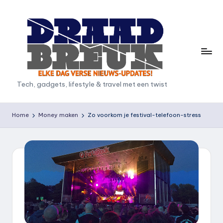
Ga
naar
de
inhoud
D
Tech, gadgets, lifestyle & travel met een twist
r
a
Home
Money maken
Zo voorkom je festival-telefoon-stress
a
d
b
r
e
u