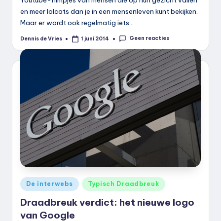
en meer lolcats dan je in een mensenleven kunt bekijken.
Maar er wordt ook regelmatig iets…
Geen reacties
Dennis de Vries
1 juni 2014
Geplaatst
door
Geplaatst
De interwebs
Typisch Draadbreuk
in
Draadbreuk verdict: het nieuwe logo
van Google