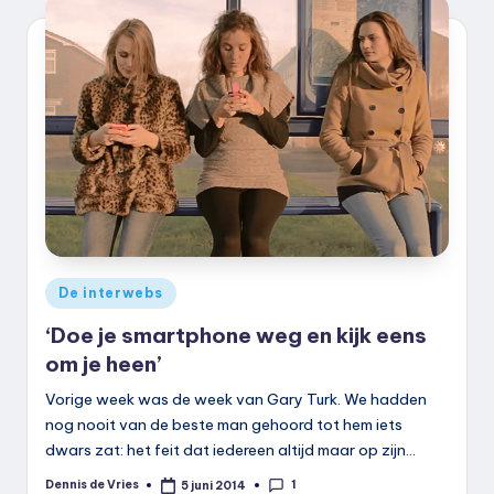
k
.
n
l
Geplaatst
De interwebs
in
‘Doe je smartphone weg en kijk eens
om je heen’
Vorige week was de week van Gary Turk. We hadden
nog nooit van de beste man gehoord tot hem iets
dwars zat: het feit dat iedereen altijd maar op zijn…
1
Dennis de Vries
5 juni 2014
Geplaatst