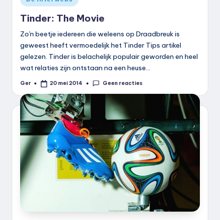
in
Tinder: The Movie
Zo'n beetje iedereen die weleens op Draadbreuk is
geweest heeft vermoedelijk het Tinder Tips artikel
gelezen. Tinder is belachelijk populair geworden en heel
wat relaties zijn ontstaan na een heuse…
Geen reacties
Ger
20 mei 2014
Geplaatst
door