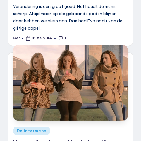
Verandering is een groot goed. Het houdt de mens
scherp. Altijd maar op die gebaande paden blijven,
daar hebben we niets aan. Dan had Eva nooit van de
giftige appel…
1
Ger
31 mei 2014
Geplaatst
door
Geplaatst
De interwebs
in