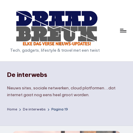
Ga
naar
de
inhoud
D
Tech, gadgets, lifestyle & travel met een twist
r
a
De interwebs
a
Nieuws sites, sociale netwerken, cloud platformen….dat
d
internet gaat nog eens heel groot worden.
b
r
Home
De interwebs
Pagina 19
e
u