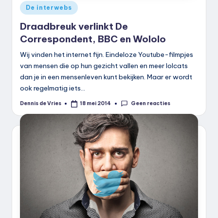
Geplaatst
De interwebs
in
Draadbreuk verlinkt De
Correspondent, BBC en Wololo
Wij vinden het internet fijn. Eindeloze Youtube-filmpjes
van mensen die op hun gezicht vallen en meer lolcats
dan je in een mensenleven kunt bekijken. Maar er wordt
ook regelmatig iets…
Geen reacties
Dennis de Vries
18 mei 2014
Geplaatst
door