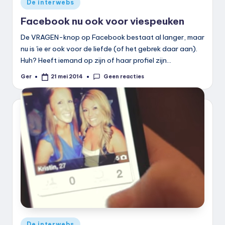
Geplaatst
De interwebs
in
Facebook nu ook voor viespeuken
De VRAGEN-knop op Facebook bestaat al langer, maar
nu is 'ie er ook voor de liefde (of het gebrek daar aan).
Huh? Heeft iemand op zijn of haar profiel zijn…
Geen reacties
Ger
21 mei 2014
Geplaatst
door
Geplaatst
De interwebs