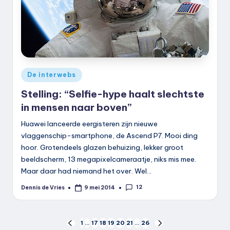
Geplaatst
De interwebs
in
Stelling: “Selfie-hype haalt slechtste
in mensen naar boven”
Huawei lanceerde eergisteren zijn nieuwe
vlaggenschip-smartphone, de Ascend P7. Mooi ding
hoor. Grotendeels glazen behuizing, lekker groot
beeldscherm, 13 megapixelcameraatje, niks mis mee.
Maar daar had niemand het over. Wel…
12
Dennis de Vries
9 mei 2014
Geplaatst
door
Berichten
1
…
17
18
19
20
21
…
26
VORIGE
VOLGENDE