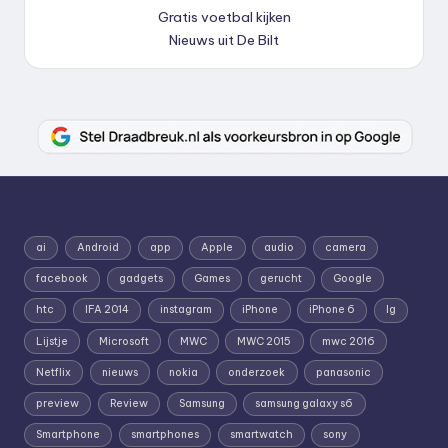
Gratis voetbal kijken
Nieuws uit De Bilt
ai
Android
app
Apple
audio
camera
facebook
gadgets
Games
gerucht
Google
htc
IFA 2014
instagram
iPhone
iPhone 6
lg
Lijstje
Microsoft
MWC
MWC 2015
mwc 2016
Netflix
nieuws
nokia
onderzoek
panasonic
preview
Review
Samsung
samsung galaxy s6
Smartphone
smartphones
smartwatch
sony