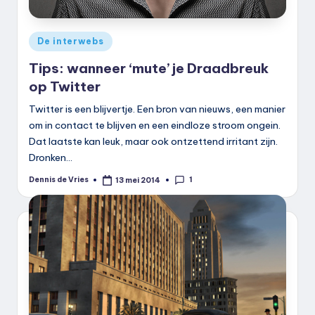
Geplaatst
De interwebs
in
Tips: wanneer ‘mute’ je Draadbreuk
op Twitter
Twitter is een blijvertje. Een bron van nieuws, een manier
om in contact te blijven en een eindloze stroom ongein.
Dat laatste kan leuk, maar ook ontzettend irritant zijn.
Dronken…
1
Dennis de Vries
13 mei 2014
Geplaatst
door