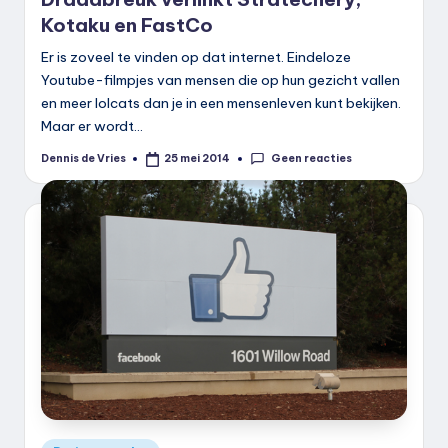
Kotaku en FastCo
Er is zoveel te vinden op dat internet. Eindeloze
Youtube-filmpjes van mensen die op hun gezicht vallen
en meer lolcats dan je in een mensenleven kunt bekijken.
Maar er wordt…
Geen reacties
Dennis de Vries
25 mei 2014
Geplaatst
door