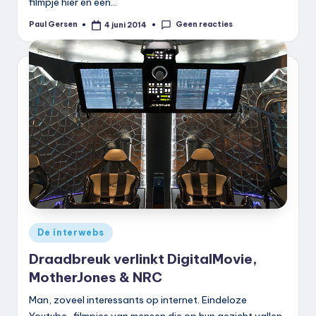
filmpje hier en een…
Geen reacties
Paul Gersen
4 juni 2014
Geplaatst
door
Geplaatst
De interwebs
in
Draadbreuk verlinkt DigitalMovie,
MotherJones & NRC
Man, zoveel interessants op internet. Eindeloze
Youtube-filmpjes van mensen die op hun gezicht vallen