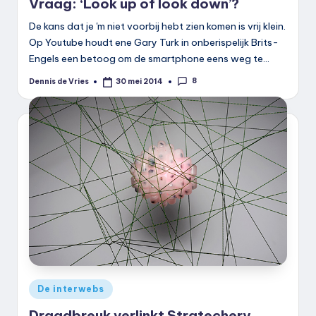
Vraag: ‘Look up of look down’?
De kans dat je 'm niet voorbij hebt zien komen is vrij klein.
Op Youtube houdt ene Gary Turk in onberispelijk Brits-
Engels een betoog om de smartphone eens weg te…
8
Dennis de Vries
30 mei 2014
Geplaatst
door
Geplaatst
De interwebs
in
Draadbreuk verlinkt Stratechery,