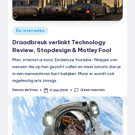
Geplaatst
De interwebs
in
Draadbreuk verlinkt Technology
Review, Stopdesign & Motley Fool
Man, internet is mooi. Eindeloze Youtube-filmpjes van
mensen die op hun gezicht vallen en meer lolcats dan je
in een mensenleven kunt bekijken. Maar er wordt ook
regelmatig iets zinnigs…
Geen reacties
Dennis de Vries
11 mei 2014
Geplaatst
door