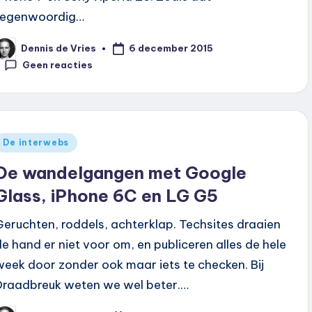
tegenwoordig…
6 december 2015
Dennis de Vries
eplaatst
oor
Geen reacties
Geplaatst
De interwebs
n
De wandelgangen met Google
Glass, iPhone 6C en LG G5
Geruchten, roddels, achterklap. Techsites draaien
de hand er niet voor om, en publiceren alles de hele
week door zonder ook maar iets te checken. Bij
Draadbreuk weten we wel beter.…