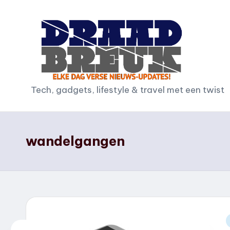
Ga
naar
de
inhoud
D
Tech, gadgets, lifestyle & travel met een twist
r
a
wandelgangen
a
d
b
r