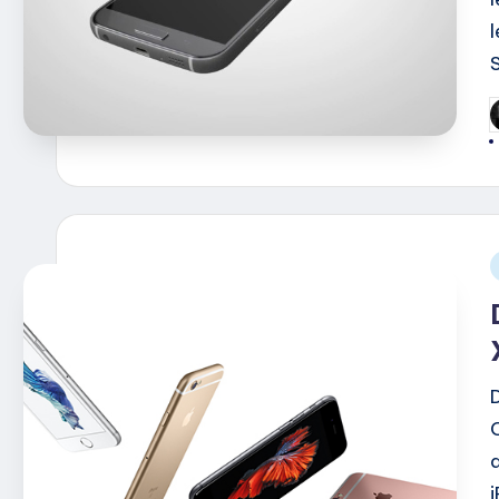
G
d
i