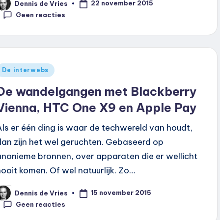
22 november 2015
Dennis de Vries
eplaatst
oor
Geen reacties
Geplaatst
De interwebs
n
De wandelgangen met Blackberry
Vienna, HTC One X9 en Apple Pay
Als er één ding is waar de techwereld van houdt,
dan zijn het wel geruchten. Gebaseerd op
anonieme bronnen, over apparaten die er wellicht
nooit komen. Of wel natuurlijk. Zo…
15 november 2015
Dennis de Vries
eplaatst
oor
Geen reacties