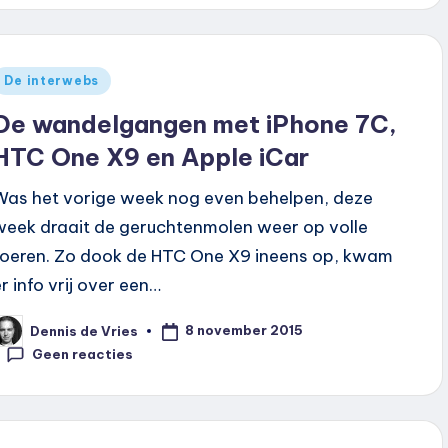
Geplaatst
De interwebs
n
De wandelgangen met iPhone 7C,
HTC One X9 en Apple iCar
Was het vorige week nog even behelpen, deze
week draait de geruchtenmolen weer op volle
toeren. Zo dook de HTC One X9 ineens op, kwam
er info vrij over een…
8 november 2015
Dennis de Vries
eplaatst
oor
Geen reacties