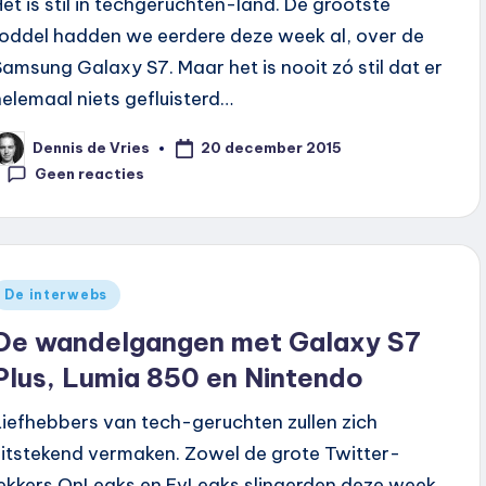
Het is stil in techgeruchten-land. De grootste
roddel hadden we eerdere deze week al, over de
Samsung Galaxy S7. Maar het is nooit zó stil dat er
helemaal niets gefluisterd…
20 december 2015
Dennis de Vries
eplaatst
oor
Geen reacties
Geplaatst
De interwebs
n
De wandelgangen met Galaxy S7
Plus, Lumia 850 en Nintendo
Liefhebbers van tech-geruchten zullen zich
uitstekend vermaken. Zowel de grote Twitter-
lekkers OnLeaks en EvLeaks slingerden deze week