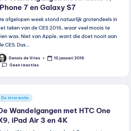
iPhone 7 en Galaxy S7
De afgelopen week stond natuurlijk grotendeels in
het teken van de CES 2016, waar veel moois te
zien was. Niet van Apple, want die doet nooit aan
de CES. Dus…
10 januari 2016
Dennis de Vries
eplaatst
oor
Geen reacties
Geplaatst
De interwebs
n
De Wandelgangen met HTC One
X9, iPad Air 3 en 4K