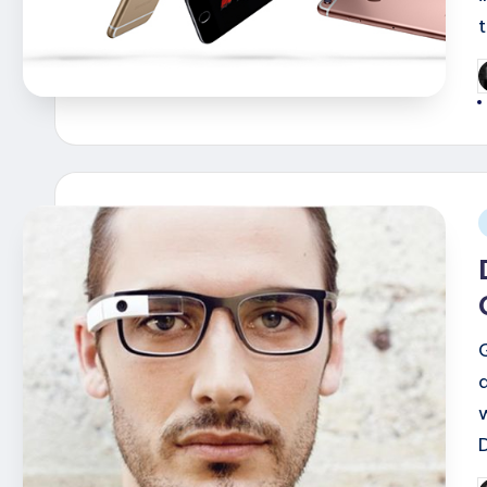
G
d
i