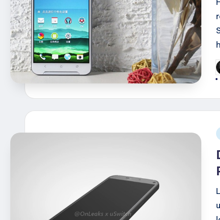
G
d
i