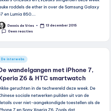
leuke roddels de ether in over de Samsung Galaxy
S7 en Lumia 850.…
13 december 2015
Dennis de Vries
eplaatst
oor
Geen reacties
Geplaatst
De interwebs
n
De wandelgangen met iPhone 7,
Xperia Z6 & HTC smartwatch
Dikke geruchten in de techwereld deze week. De
Chinese sociale netwerken puilden uit van de
details over niet-aangekondigde toestellen als de
iPhone 7 en Sony Xperia Z6. Zoals dat