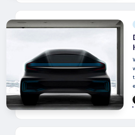
i
G
d