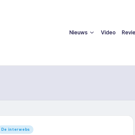
Nieuws
Video
Revi
Geplaatst
De interwebs