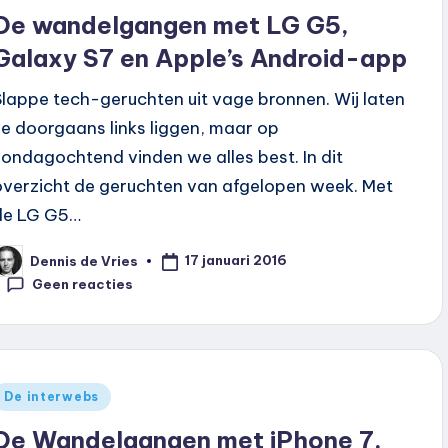
n
De wandelgangen met LG G5,
Galaxy S7 en Apple’s Android-app
Slappe tech-geruchten uit vage bronnen. Wij laten
ze doorgaans links liggen, maar op
zondagochtend vinden we alles best. In dit
overzicht de geruchten van afgelopen week. Met
de LG G5…
17 januari 2016
Dennis de Vries
eplaatst
oor
Geen reacties
Geplaatst
De interwebs
n
De Wandelgangen met iPhone 7,