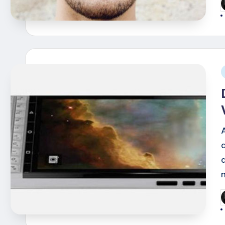
G
d
i
G
d