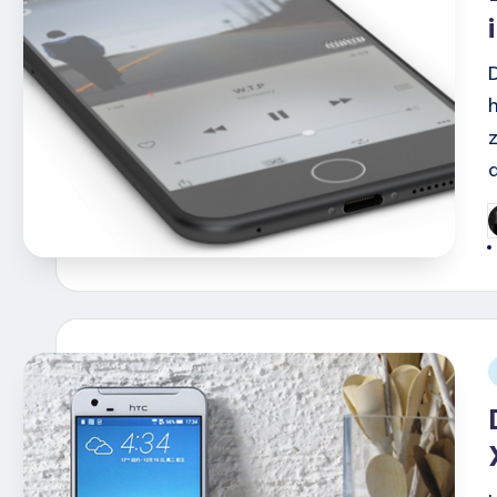
G
d
i