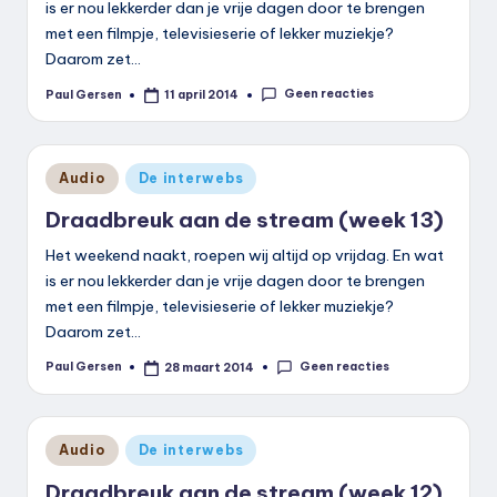
is er nou lekkerder dan je vrije dagen door te brengen
met een filmpje, televisieserie of lekker muziekje?
Daarom zet…
Geen reacties
Paul Gersen
11 april 2014
Geplaatst
door
Geplaatst
Audio
De interwebs
in
Draadbreuk aan de stream (week 13)
Het weekend naakt, roepen wij altijd op vrijdag. En wat
is er nou lekkerder dan je vrije dagen door te brengen
met een filmpje, televisieserie of lekker muziekje?
Daarom zet…
Geen reacties
Paul Gersen
28 maart 2014
Geplaatst
door
Geplaatst
Audio
De interwebs
in
Draadbreuk aan de stream (week 12)