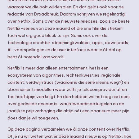
k
waarom we die ooit wilden zien. En dat geldt ook voor de
redactie van Draadbreuk. Daarom schrijven we regelmatig
.
over Netflix. Soms over de nieuwste releases, zoals de beste
n
Netflix-series van deze maand of die ene film die stiekem
l
toch wel erg goed bleek te zijn. Soms ook over de
technologie erachter: streamingkwaliteit, apps, downloads,
AI-voorspellingen en de user interface waar je óf dol op
bent óf horendol van wordt.
Netflix is meer dan alleen entertainment: het is een
ecosysteem van algoritmes, rechtenkwesties, regionale
content, verdwijntrucs (waarom is die serie ineens weg?) en
abonnementsmodellen waar zelfs je telecomprovider af en
toe hoofdpijn van krijgt. En dan hebben we het nog niet eens
over gedeelde accounts, wachtwoordmaatregelen en de
jaarlijkse prijsverhoging die altijd nét een paar euro meer pijn
doet dan je wil toegeven.
Op deze pagina verzamelen we ál onze content over Netflix.
Of je nu wil weten wat er deze maand nieuw is op Netflix, hoe