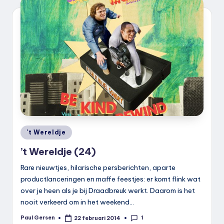
Geplaatst
't Wereldje
in
’t Wereldje (24)
Rare nieuwtjes, hilarische persberichten, aparte
productlanceringen en maffe feestjes: er komt flink wat
over je heen als je bij Draadbreuk werkt. Daarom is het
nooit verkeerd om in het weekend…
1
Paul Gersen
22 februari 2014
Geplaatst