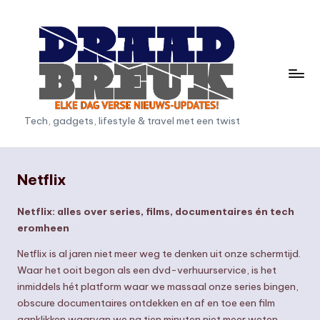
Ga
naar
de
inhoud
D
Tech, gadgets, lifestyle & travel met een twist
r
a
Netflix
a
Netflix: alles over series, films, documentaires én tech
d
eromheen
b
Netflix is al jaren niet meer weg te denken uit onze schermtijd.
r
Waar het ooit begon als een dvd-verhuurservice, is het
e
inmiddels hét platform waar we massaal onze series bingen,
obscure documentaires ontdekken en af en toe een film
u
aanklikken waarvan we na tien minuten niet meer weten