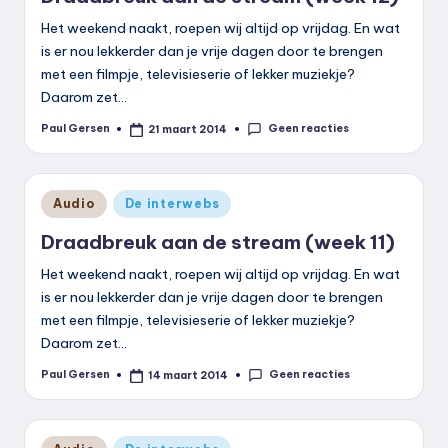
Het weekend naakt, roepen wij altijd op vrijdag. En wat
is er nou lekkerder dan je vrije dagen door te brengen
met een filmpje, televisieserie of lekker muziekje?
Daarom zet…
Geen reacties
Paul Gersen
21 maart 2014
Geplaatst
door
Geplaatst
Audio
De interwebs
in
Draadbreuk aan de stream (week 11)
Het weekend naakt, roepen wij altijd op vrijdag. En wat
is er nou lekkerder dan je vrije dagen door te brengen
met een filmpje, televisieserie of lekker muziekje?
Daarom zet…
Geen reacties
Paul Gersen
14 maart 2014
Geplaatst
door
Geplaatst