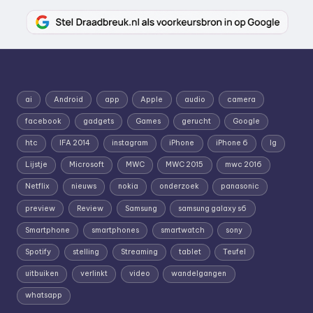
ai
Android
app
Apple
audio
camera
facebook
gadgets
Games
gerucht
Google
htc
IFA 2014
instagram
iPhone
iPhone 6
lg
Lijstje
Microsoft
MWC
MWC 2015
mwc 2016
Netflix
nieuws
nokia
onderzoek
panasonic
preview
Review
Samsung
samsung galaxy s6
Smartphone
smartphones
smartwatch
sony
Spotify
stelling
Streaming
tablet
Teufel
uitbuiken
verlinkt
video
wandelgangen
whatsapp