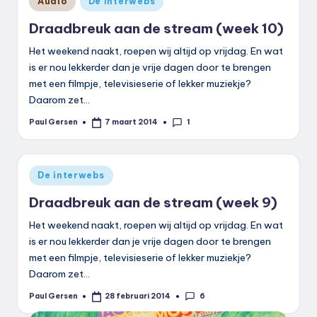
Audio
De interwebs
in
Draadbreuk aan de stream (week 10)
Het weekend naakt, roepen wij altijd op vrijdag. En wat
is er nou lekkerder dan je vrije dagen door te brengen
met een filmpje, televisieserie of lekker muziekje?
Daarom zet…
1
Paul Gersen
7 maart 2014
Geplaatst
door
Geplaatst
De interwebs
in
Draadbreuk aan de stream (week 9)
Het weekend naakt, roepen wij altijd op vrijdag. En wat
is er nou lekkerder dan je vrije dagen door te brengen
met een filmpje, televisieserie of lekker muziekje?
Daarom zet…
6
Paul Gersen
28 februari 2014
Geplaatst
door