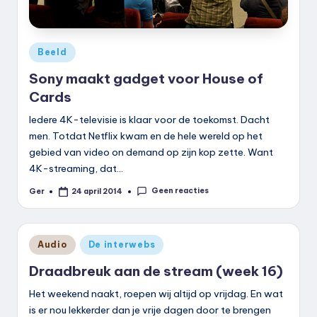
Geplaatst
Beeld
in
Sony maakt gadget voor House of
Cards
Iedere 4K-televisie is klaar voor de toekomst. Dacht
men. Totdat Netflix kwam en de hele wereld op het
gebied van video on demand op zijn kop zette. Want
4K-streaming, dat…
Geen reacties
Ger
24 april 2014
Geplaatst
door
Geplaatst
Audio
De interwebs
in
Draadbreuk aan de stream (week 16)
Het weekend naakt, roepen wij altijd op vrijdag. En wat
is er nou lekkerder dan je vrije dagen door te brengen