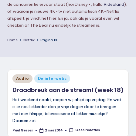
de concurrentie ervoor staat (hoi Disney+, hallo
Videoland
),
of waarom je nieuwe 4K-tv niet automatisch 4K-Netflix
afspeelt: je vindt het hier. En ja, ook als je vooral even wil
checken of The Bear nu eindelijk te streamen is.
Home
Netflix
Pagina 13
Geplaatst
Audio
De interwebs
in
Draadbreuk aan de stream! (week 18)
Het weekend naakt, roepen wij altijd op vrijdag. En wat
is er nou lekkerder dan je vrije dagen door te brengen
met een filmpje, televisieserie of lekker muziekje?
Daarom zet…
Geen reacties
Paul Gersen
2 mei 2014
Geplaatst
door