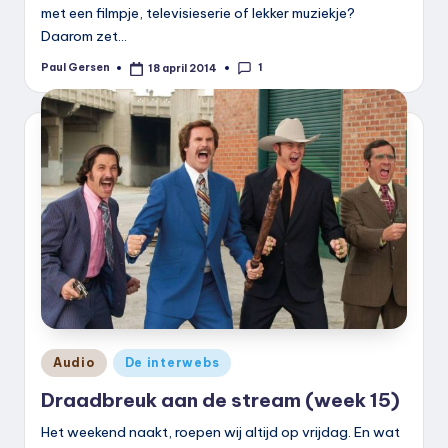
met een filmpje, televisieserie of lekker muziekje?
Daarom zet…
1
Paul Gersen
18 april 2014
Geplaatst
door
Geplaatst
Audio
De interwebs
in
Draadbreuk aan de stream (week 15)
Het weekend naakt, roepen wij altijd op vrijdag. En wat