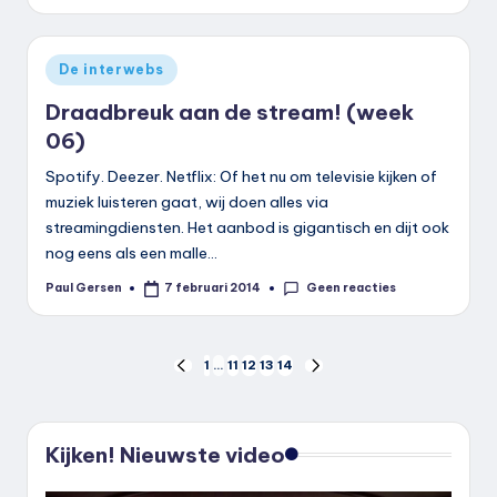
door
Geplaatst
De interwebs
in
Draadbreuk aan de stream! (week
06)
Spotify. Deezer. Netflix: Of het nu om televisie kijken of
muziek luisteren gaat, wij doen alles via
streamingdiensten. Het aanbod is gigantisch en dijt ook
nog eens als een malle…
Geen reacties
Paul Gersen
7 februari 2014
Geplaatst
door
Berichten
1
…
11
12
13
14
VORIGE
VOLGENDE
PAGINA
PAGINA
paginering
Kijken! Nieuwste video