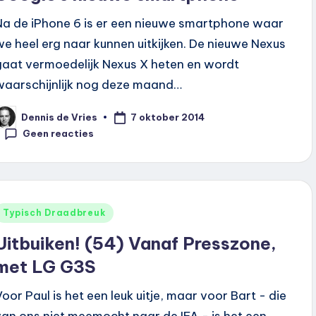
datingapps, maar vertrouwen ze nauwelijks’
Na de iPhone 6 is er een nieuwe smartphone waar
we heel erg naar kunnen uitkijken. De nieuwe Nexus
Nederlanders dekt zijn webcam nooit af’
De occasion
gaat vermoedelijk Nexus X heten en wordt
itioners steeg tijdens de hittegolf met bijna 4.000 proce
waarschijnlijk nog deze maand…
ggo of Odido? Dat mag per 1 juli officieel niet meer zomaar
7 oktober 2014
Dennis de Vries
or maakt al 257 jaar prosecco op dezelfde heuvels
eplaatst
oor
Geen reacties
ed Dot Award en introduceert als eerste OLED-tv Dolby Vis
gamingheadset en gebruikt daarvoor hifi-technologie die j
jaar in Nederland — en viert dat met een audiofielkunstwerk
Geplaatst
Typisch Draadbreuk
n
Uitbuiken! (54) Vanaf Presszone,
met LG G3S
Voor Paul is het een leuk uitje, maar voor Bart - die