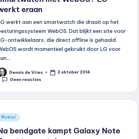
werkt eraan
LG werkt aan een smartwatch die draait op het
besturingssysteem WebOS. Dat blijkt een site voor
LG-ontwikkelaars, die direct offline is gehaald.
WebOS wordt momenteel gebruikt door LG voor
hun…
2 oktober 2014
Dennis de Vries
eplaatst
oor
Geen reacties
Geplaatst
Mobiel
n
Na bendgate kampt Galaxy Note