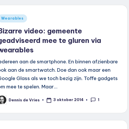
Geplaatst
Wearables
n
Bizarre video: gemeente
geadviseerd mee te gluren via
wearables
Iedereen aan de smartphone. En binnen afzienbare
ook aan de smartwatch. Doe dan ook maar een
Google Glass als we toch bezig zijn. Toffe gadgets
om mee te spelen. Maar…
1
3 oktober 2014
Dennis de Vries
eplaatst
oor