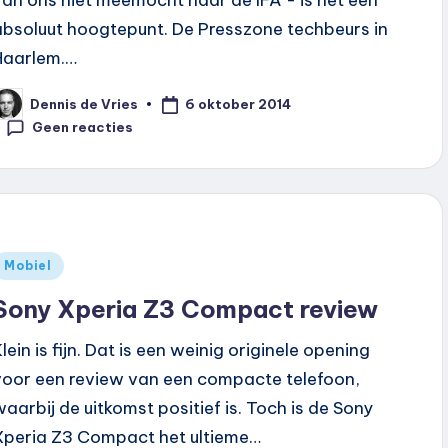
van ons niet meemocht naar de IFA - is het een
absoluut hoogtepunt. De Presszone techbeurs in
Haarlem.…
6 oktober 2014
Dennis de Vries
eplaatst
oor
Geen reacties
Geplaatst
Mobiel
n
Sony Xperia Z3 Compact review
lein is fijn. Dat is een weinig originele opening
voor een review van een compacte telefoon,
waarbij de uitkomst positief is. Toch is de Sony
Xperia Z3 Compact het ultieme…