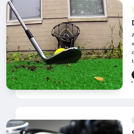
i
G
d
i