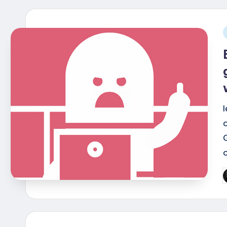
i
G
d