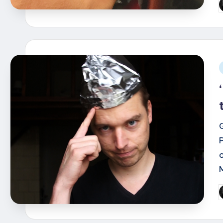
G
d
i
G
d