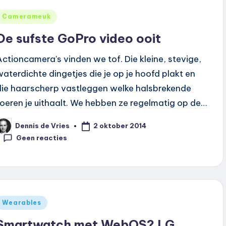
Geplaatst
Camerameuk
n
De sufste GoPro video ooit
Actioncamera's vinden we tof. Die kleine, stevige,
waterdichte dingetjes die je op je hoofd plakt en
die haarscherp vastleggen welke halsbrekende
toeren je uithaalt. We hebben ze regelmatig op de…
2 oktober 2014
Dennis de Vries
eplaatst
oor
Geen reacties
Geplaatst
Wearables
n
Smartwatch met WebOS? LG