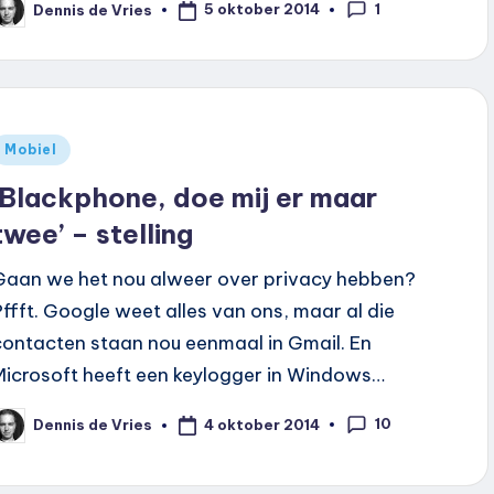
1
5 oktober 2014
Dennis de Vries
eplaatst
oor
Geplaatst
Mobiel
n
‘Blackphone, doe mij er maar
twee’ – stelling
Gaan we het nou alweer over privacy hebben?
Pffft. Google weet alles van ons, maar al die
contacten staan nou eenmaal in Gmail. En
Microsoft heeft een keylogger in Windows…
10
4 oktober 2014
Dennis de Vries
eplaatst
oor