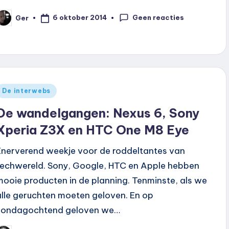
Geen reacties
6 oktober 2014
Ger
eplaatst
oor
Geplaatst
De interwebs
n
De wandelgangen: Nexus 6, Sony
Xperia Z3X en HTC One M8 Eye
Enerverend weekje voor de roddeltantes van
techwereld. Sony, Google, HTC en Apple hebben
mooie producten in de planning. Tenminste, als we
alle geruchten moeten geloven. En op
zondagochtend geloven we…