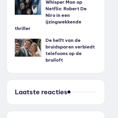
Whisper Man op
Netflix: Robert De
Niro in een
ijzingwekkende
thriller
De helft van de
bruidsparen verbiedt
telefoons op de
bruiloft
Laatste reacties