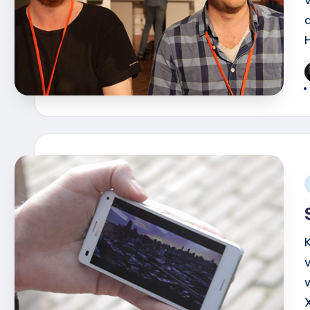
G
d
i
K