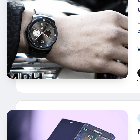
G
d
i