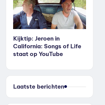
markt digitaliseert verder
nt
Kijktip: Jeroen in
California: Songs of Life
ion 2 Max in Europa
staat op YouTube
e normaliter niet voor 70 euro verwacht
 dat je kunt winnen
Laatste berichten